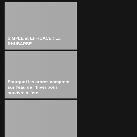
SIMPLE et EFFICACE : La
RHUBARBE
Pourquoi les arbres comptent
sur l’eau de l’hiver pour
survivre à l’été...