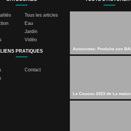
alités
Tous les articles
tion
Eau
Jardin
s
Vidéo
Autonomie: Produire son BAS
LIENS PRATIQUES
s
Contact
s
Le Coucou 2023 de La maiso