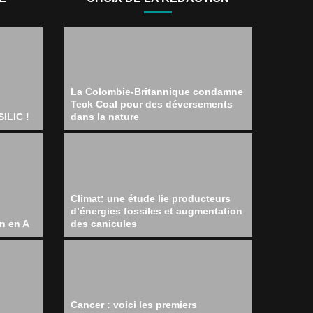
La Colombie-Britannique condamne
Teck Coal pour des déversements
ILIC !
dans la nature
Climat: une étude lie producteurs
d’énergies fossiles et augmentation
n en A
des canicules
Cancer : voici les premiers