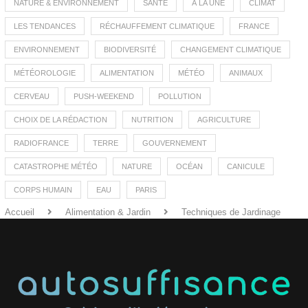
NATURE & ENVIRONNEMENT
SANTÉ
À LA UNE
CLIMAT
LES TENDANCES
RÉCHAUFFEMENT CLIMATIQUE
FRANCE
ENVIRONNEMENT
BIODIVERSITÉ
CHANGEMENT CLIMATIQUE
MÉTÉOROLOGIE
ALIMENTATION
MÉTÉO
ANIMAUX
CERVEAU
PUSH-WEEKEND
POLLUTION
CHOIX DE LA RÉDACTION
NUTRITION
AGRICULTURE
RADIOFRANCE
TERRE
GOUVERNEMENT
CATASTROPHE MÉTÉO
NATURE
OCÉAN
CANICULE
CORPS HUMAIN
EAU
PARIS
Accueil
Alimentation & Jardin
Techniques de Jardinage