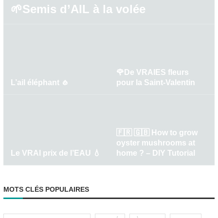
🌱Semis d’AIL à la volée
🌹De VRAIES fleurs
L’ail éléphant 🧄
pour la Saint-Valentin
🇫🇷 🇬🇧 How to grow
oyster mushrooms at
Le VRAI prix de l’EAU 💧
home ? – DIY Tutorial
MOTS CLÉS POPULAIRES