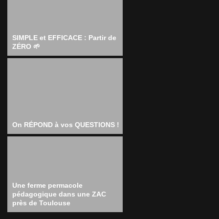
SIMPLE et EFFICACE : Partir de
ZÉRO 🌱
On RÉPOND à vos QUESTIONS !
Une ferme permacole
pédagogique dans une ZAC
près de Toulouse