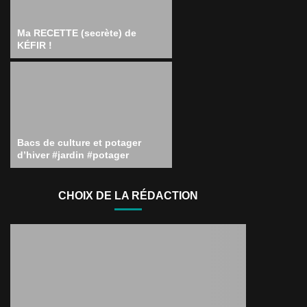
Ma RECETTE (secrète) de
KÉFIR !
Bacs de culture et potager
d’hiver #jardin #potager
CHOIX DE LA RÉDACTION