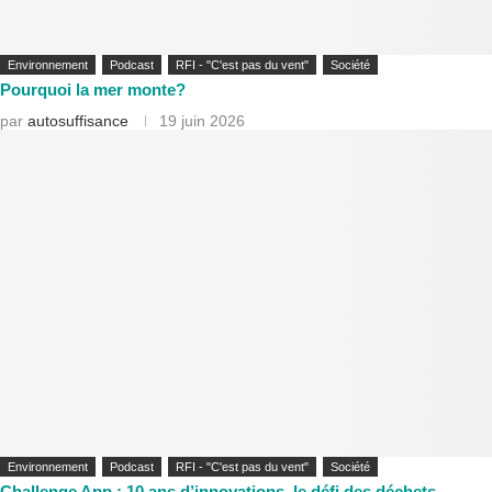
Environnement
Podcast
RFI - "C'est pas du vent"
Société
Pourquoi la mer monte?
par
autosuffisance
19 juin 2026
Environnement
Podcast
RFI - "C'est pas du vent"
Société
Challenge App : 10 ans d’innovations, le défi des déchets