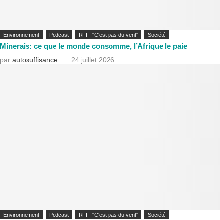
Environnement
Podcast
RFI - "C'est pas du vent"
Société
Minerais: ce que le monde consomme, l’Afrique le paie
par
autosuffisance
24 juillet 2026
Environnement
Podcast
RFI - "C'est pas du vent"
Société