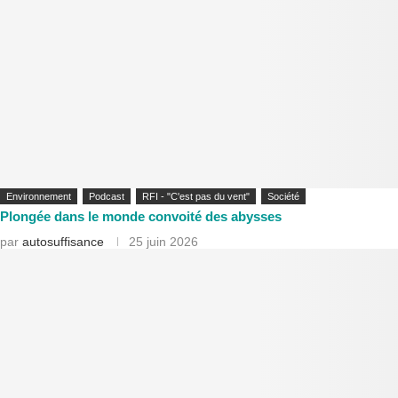
Environnement
Podcast
RFI - "C'est pas du vent"
Société
Plongée dans le monde convoité des abysses
par
autosuffisance
25 juin 2026