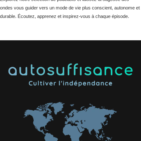
ondes vous guider vers un mode de vie plus conscient, autonome et
durable. Écoutez, apprenez et inspirez-vous à chaque épisode.