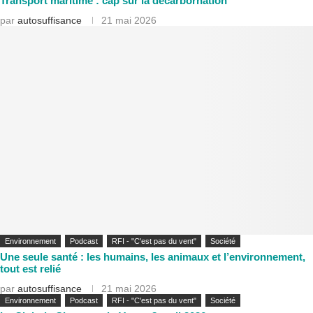
Transport maritime : cap sur la décarbornation
par
autosuffisance
21 mai 2026
Environnement
Podcast
RFI - "C'est pas du vent"
Société
Une seule santé : les humains, les animaux et l’environnement,
tout est relié
par
autosuffisance
21 mai 2026
Environnement
Podcast
RFI - "C'est pas du vent"
Société