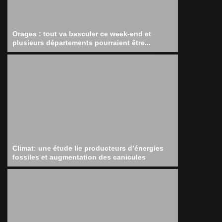
Orages : tout va basculer ce week-end et
plusieurs départements pourraient être...
Climat: une étude lie producteurs d’énergies
fossiles et augmentation des canicules