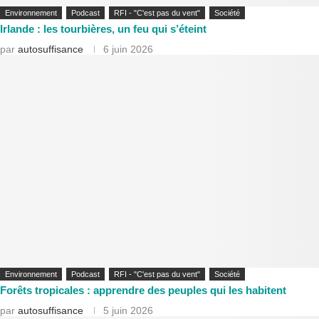
Environnement
Podcast
RFI - "C'est pas du vent"
Société
Irlande : les tourbières, un feu qui s’éteint
par
autosuffisance
6 juin 2026
Environnement
Podcast
RFI - "C'est pas du vent"
Société
Forêts tropicales : apprendre des peuples qui les habitent
par
autosuffisance
5 juin 2026