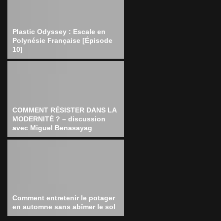
Plastic Odyssey : Escale en
Polynésie Française [Épisode
10]
COMMENT RÉSISTER DANS LA
MODERNITÉ ? – discussion
avec Miguel Benasayag
Comment entretenir le potager
en automne sans abîmer le sol