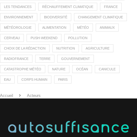
LES TENDANCES
RÉCHAUFFEMENT CLIMATIQUE
FRANCE
ENVIRONNEMENT
BIODIVERSITÉ
CHANGEMENT CLIMATIQUE
MÉTÉOROLOGIE
ALIMENTATION
MÉTÉO
ANIMAUX
CERVEAU
PUSH-WEEKEND
POLLUTION
CHOIX DE LA RÉDACTION
NUTRITION
AGRICULTURE
RADIOFRANCE
TERRE
GOUVERNEMENT
CATASTROPHE MÉTÉO
NATURE
OCÉAN
CANICULE
EAU
CORPS HUMAIN
PARIS
Accueil
Acteurs