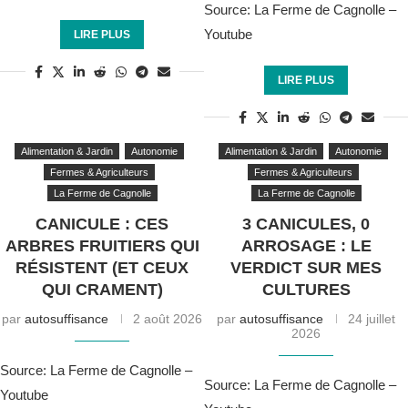
Source: La Ferme de Cagnolle –
Youtube
LIRE PLUS
LIRE PLUS
Alimentation & Jardin
Autonomie
Alimentation & Jardin
Autonomie
Fermes & Agriculteurs
Fermes & Agriculteurs
La Ferme de Cagnolle
La Ferme de Cagnolle
CANICULE : CES
3 CANICULES, 0
ARBRES FRUITIERS QUI
ARROSAGE : LE
RÉSISTENT (ET CEUX
VERDICT SUR MES
QUI CRAMENT)
CULTURES
par
autosuffisance
2 août 2026
par
autosuffisance
24 juillet
2026
Source: La Ferme de Cagnolle –
Source: La Ferme de Cagnolle –
Youtube