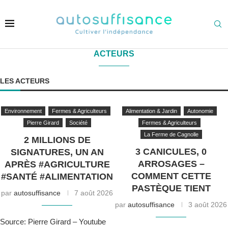
ACTEURS
LES ACTEURS
Environnement
Fermes & Agriculteurs
Alimentation & Jardin
Autonomie
Pierre Girard
Société
Fermes & Agriculteurs
La Ferme de Cagnolle
2 MILLIONS DE
3 CANICULES, 0
SIGNATURES, UN AN
ARROSAGES –
APRÈS #AGRICULTURE
COMMENT CETTE
#SANTÉ #ALIMENTATION
PASTÈQUE TIENT
par
autosuffisance
7 août 2026
par
autosuffisance
3 août 2026
Source: Pierre Girard – Youtube