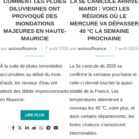
COMMENT LES PLUIES
LA 5E CANICULE ARRIVE
DILUVIENNES ONT
MARDI : VOICI LES
PROVOQUÉ DES
RÉGIONS OÙ LE
INONDATIONS
MERCURE VA DÉPASSER
MAJEURES EN HAUTE-
40 °C LA SEMAINE
MAURICIE
PROCHAINE
par
autosuffisance
7 août 2026
par
autosuffisance
7 août 2026
À la suite de pluies torrentielles
La 5e canicule de 2026 se
accumulées au début du mois
confirme la semaine prochaine et
d’août, les niveaux d’eau ont
celle-ci devrait toucher la quasi-
atteint des débits impressionnants
totalité de la France. Les
en Mauricie.
températures atteindront à
nouveau les 40 °C, voire plus, et
LIRE PLUS
dans certains départements, les
fortes chaleurs s’annoncent
interminables.