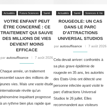
Actualités
Futura Sciences
Santé
Actualités
Santé
Sciences & Vie
VOTRE ENFANT PEUT
ROUGEOLE: UN CAS
ÊTRE CONCERNÉ : CE
DANS LE PARC
TRAITEMENT QUI SAUVE
D’ATTRACTIONS
DES MILLIONS DE VIES
UNIVERSAL STUDIOS
DEVIENT MOINS
par
autosuffisance
7 août 2026
EFFICACE
par
autosuffisance
7 août 2026
Cela devait arriver: confrontés à
sa plus grave épidémie de
Chaque année, un traitement
rougeole en 35 ans, les autorités
essentiel sauve des millions de
des Etats-Unis ont détecté une
jeunes vies. Mais une vaste étude
personne infectée ayant visité le
internationale révèle qu’un
parc d’attractions Universal
phénomène inquiétant progresse
Studios le 26 juillet. Elles
à un rythme bien plus rapide que
recommandent aux visiteurs