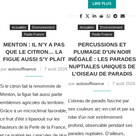
LIRE PLUS
Actualités
Environnement
Actualités
Environnement
Radio France
Radio France
MENTON : IL N’Y A PAS
PERCUSSIONS ET
QUE LE CITRON… LA
PLUMAGE D’UN NOIR
FIGUE AUSSI S’Y PLAIT
INÉGALÉ : LES PARADES
NUPTIALES UNIQUES DE
par
autosuffisance
7 août 2026
L’OISEAU DE PARADIS
par
autosuffisance
7 août 2026
Si le citron fait la renommée de
Menton, la figue fait aussi partie
L’oiseau de paradis fascine par
emblèmes agricoles du territoire.
ses couleurs arc-en-ciel et par sa
Grâce à un microclimat favorable,
robe d’un noir extrêmement
ce fruit d’été s’épanouit sur les
profond, observable pendant ses
hauteurs de la Perle de la France,
parades nuptiales. D’ailleurs,
et ce malgré les canicules de plus