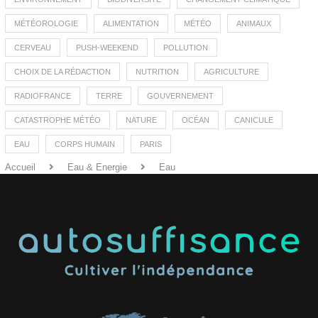
MÉTÉOROLOGIE
ALIMENTATION
MÉTÉO
ANIMAUX
CERVEAU
PUSH-WEEKEND
POLLUTION
CHOIX DE LA RÉDACTION
NUTRITION
AGRICULTURE
RADIOFRANCE
TERRE
GOUVERNEMENT
CATASTROPHE MÉTÉO
NATURE
OCÉAN
CANICULE
EAU
CORPS HUMAIN
PARIS
Accueil
Eau & Energie
Eau