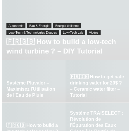
Autonomie
Eau & Energie
Energie éolienne
Low-Tech & Technologies Douces
Low-Tech Lab
Vidéos
🇫🇷🇬🇧 How to build a low-tech
wind turbine ? – DIY Tutorial
🇫🇷🇬🇧 How to get safe
Système Pluvalor –
drinking water for 20$ ?
Maximisez l’Utilisation
– Ceramic water filter –
de l’Eau de Pluie
Tutorial
Système TRAISELECT :
Révolution de
🇫🇷🇬🇧 How to build a
l’Épuration des Eaux