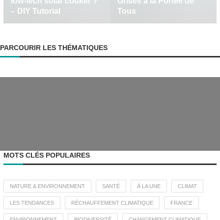
low-tech solar cooker ?
Grises à la Portée de
– DIY Tutorial
Tous
PARCOURIR LES THÉMATIQUES
MOTS CLÉS POPULAIRES
NATURE & ENVIRONNEMENT
SANTÉ
À LA UNE
CLIMAT
LES TENDANCES
RÉCHAUFFEMENT CLIMATIQUE
FRANCE
ENVIRONNEMENT
BIODIVERSITÉ
CHANGEMENT CLIMATIQUE