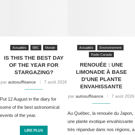
Actualités
BBC
Monde
Actualités
Environnement
Radio Canada
IS THIS THE BEST DAY
RENOUÉE : UNE
OF THE YEAR FOR
LIMONADE À BASE
STARGAZING?
D’UNE PLANTE
par
autosuffisance
7 août 2026
ENVAHISSANTE
par
autosuffisance
7 août 2026
Put 12 August in the diary for
some of the best astronomical
Au Québec, la renouée du Japon,
events of the year.
une plante exotique envahissante
très répandue dans nos régions, a
LIRE PLUS