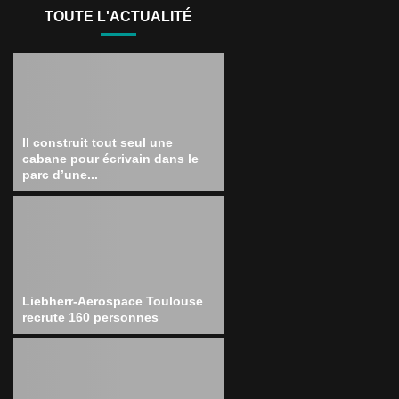
TOUTE L'ACTUALITÉ
Il construit tout seul une
cabane pour écrivain dans le
parc d’une...
Liebherr-Aerospace Toulouse
recrute 160 personnes