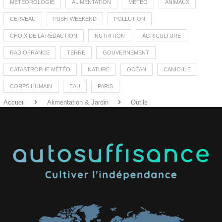
MÉTÉOROLOGIE
ALIMENTATION
MÉTÉO
ANIMAUX
CERVEAU
PUSH-WEEKEND
POLLUTION
CHOIX DE LA RÉDACTION
NUTRITION
AGRICULTURE
RADIOFRANCE
TERRE
GOUVERNEMENT
CATASTROPHE MÉTÉO
NATURE
OCÉAN
CANICULE
CORPS HUMAIN
EAU
PARIS
Accueil
Alimentation & Jardin
Outils