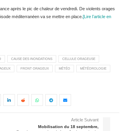
nce après le pic de chaleur de vendredi. De violents orages
épisode méditerranéen va se mettre en place.
[Lire l'article en
O
CAUSE DES INONDATIONS
CELLULE ORAGEUSE
RAGEUX
FRONT ORAGEUX
MÉTÉO
MÉTÉOROLOGIE
Article Suivant
Mobilisation du 18 septembre,