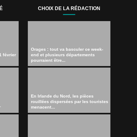
É
CHOIX DE LA RÉDACTION
Orages : tout va basculer ce week-
 février
end et plusieurs départements
pourraient être...
En Irlande du Nord, les pièces
rouillées dispersées par les touristes
r
menacent...