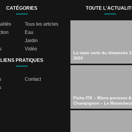
CATÉGORIES
TOUTE L'ACTUALIT
alités
Tous les articles
tion
Eau
Jardin
s
Vidéo
La main verte du dimanche 11
2024
LIENS PRATIQUES
s
Contact
s
Fiche ITK – Micro-pousses &
Champignon – Le Maraicheu