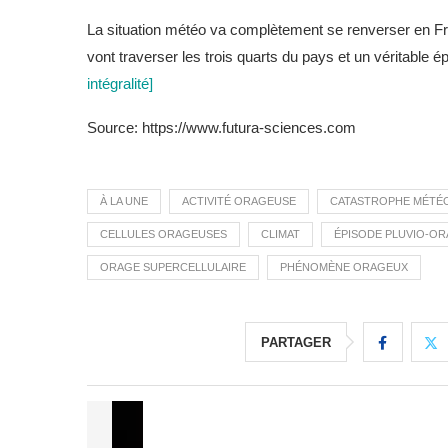
La situation météo va complètement se renverser en Fra
vont traverser les trois quarts du pays et un véritable 
intégralité]
Source: https://www.futura-sciences.com
À LA UNE
ACTIVITÉ ORAGEUSE
CATASTROPHE MÉTÉ
CELLULES ORAGEUSES
CLIMAT
ÉPISODE PLUVIO-O
ORAGE SUPERCELLULAIRE
PHÉNOMÈNE ORAGEUX
PARTAGER