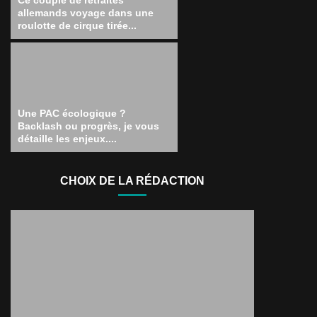
Ce couple de retraités
allemands voyage dans une
roulotte de cirque tirée...
Une PAC écologique ?
Backlash ou progrès, je vous
détaille les enjeux....
CHOIX DE LA RÉDACTION