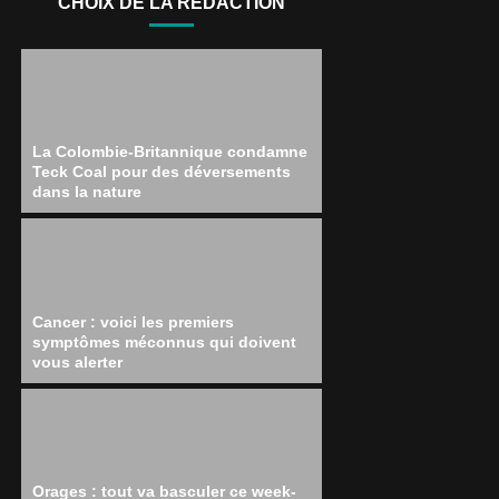
CHOIX DE LA RÉDACTION
La Colombie-Britannique condamne
Teck Coal pour des déversements
dans la nature
Cancer : voici les premiers
symptômes méconnus qui doivent
vous alerter
Orages : tout va basculer ce week-