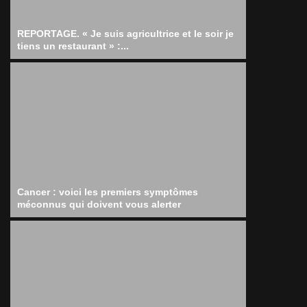
REPORTAGE. « Je suis agricultrice et le soir je
tiens un restaurant » :...
Cancer : voici les premiers symptômes
méconnus qui doivent vous alerter