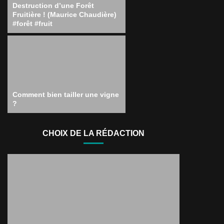
Destruction d’une Forêt
Fruitière ! (Maurice Chaudière)
#forêt #fruit
Comment bien tailler une vigne
?
CHOIX DE LA RÉDACTION