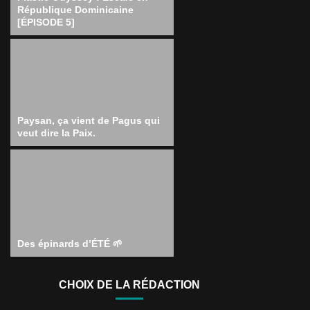
République Dominicaine
[ÉPISODE 5]
Paysan, ça vient de Pagus qui
veut dire la Paix.
Des épinards d’ÉTÉ 🌱
CHOIX DE LA RÉDACTION