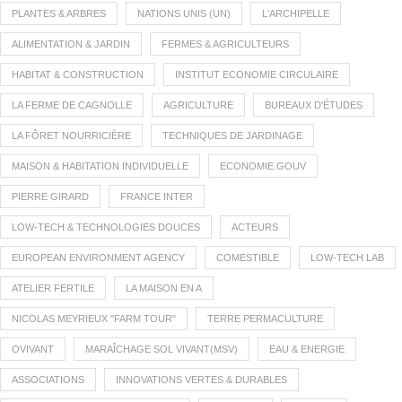
PLANTES & ARBRES
NATIONS UNIS (UN)
L'ARCHIPELLE
ALIMENTATION & JARDIN
FERMES & AGRICULTEURS
HABITAT & CONSTRUCTION
INSTITUT ECONOMIE CIRCULAIRE
LA FERME DE CAGNOLLE
AGRICULTURE
BUREAUX D'ÉTUDES
LA FÔRET NOURRICIÈRE
TECHNIQUES DE JARDINAGE
MAISON & HABITATION INDIVIDUELLE
ECONOMIE.GOUV
PIERRE GIRARD
FRANCE INTER
LOW-TECH & TECHNOLOGIES DOUCES
ACTEURS
EUROPEAN ENVIRONMENT AGENCY
COMESTIBLE
LOW-TECH LAB
ATELIER FERTILE
LA MAISON EN A
NICOLAS MEYRIEUX "FARM TOUR"
TERRE PERMACULTURE
OVIVANT
MARAÎCHAGE SOL VIVANT(MSV)
EAU & ENERGIE
ASSOCIATIONS
INNOVATIONS VERTES & DURABLES