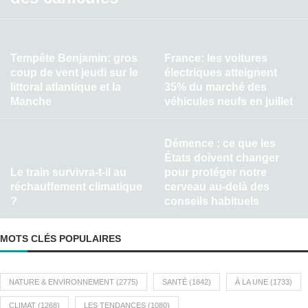
Tempête Benjamin: gros
France: les voitures
coup de vent jeudi sur le
électriques atteignent
littoral atlantique et la
35% du marché des
Manche
véhicules neufs en juillet
Démence : ce que les
États doivent changer
Le train survivra-t-il au
pour protéger notre
réchauffement climatique
cerveau au-delà des
?
conseils habituels
MOTS CLÉS POPULAIRES
NATURE & ENVIRONNEMENT
(2775)
SANTÉ
(1842)
À LA UNE
(1733)
CLIMAT
(1268)
LES TENDANCES
(1080)