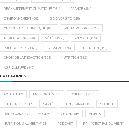
RÉCHAUFFEMENT CLIMATIQUE
(971)
FRANCE
(884)
ENVIRONNEMENT
(862)
BIODIVERSITÉ
(828)
CHANGEMENT CLIMATIQUE
(673)
MÉTÉOROLOGIE
(625)
ALIMENTATION
(560)
MÉTÉO
(559)
ANIMAUX
(495)
PUSH-WEEKEND
(475)
CERVEAU
(475)
POLLUTION
(442)
CHOIX DE LA RÉDACTION
(393)
NUTRITION
(362)
AGRICULTURE
(340)
CATÉGORIES
ACTUALITÉS
ENVIRONNEMENT
SCIENCES & VIE
FUTURA SCIENCES
SANTÉ
CONSOMMATION
SOCIÉTÉ
RADIO CANADA
MONDE
AUTONOMIE
VIDÉOS
NUTRITION & ALIMENTATION
PODCAST
RFI - "C'EST PAS DU VENT"