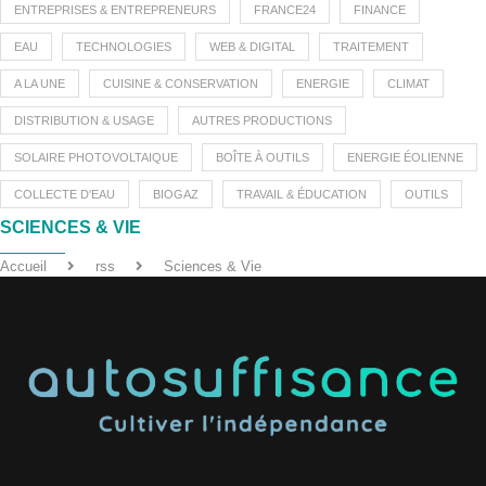
ENTREPRISES & ENTREPRENEURS
FRANCE24
FINANCE
EAU
TECHNOLOGIES
WEB & DIGITAL
TRAITEMENT
A LA UNE
CUISINE & CONSERVATION
ENERGIE
CLIMAT
DISTRIBUTION & USAGE
AUTRES PRODUCTIONS
SOLAIRE PHOTOVOLTAIQUE
BOÎTE À OUTILS
ENERGIE ÉOLIENNE
COLLECTE D'EAU
BIOGAZ
TRAVAIL & ÉDUCATION
OUTILS
SCIENCES & VIE
Accueil
rss
Sciences & Vie