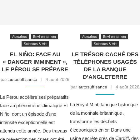
Actualités
Environnement
Actualités
Environnement
Sciences & Vie
Sciences & Vie
EL NIÑO: FACE AU
LE TRÉSOR CACHÉ DES
« DANGER IMMINENT »,
TÉLÉPHONES USAGÉS
LE PÉROU SE PRÉPARE
DE LA BANQUE
D’ANGLETERRE
par
autosuffisance
4 août 2026
par
autosuffisance
4 août 2026
Le Pérou accélère ses préparatifs
La Royal Mint, fabrique historique
face au phénomène climatique El
de la monnaie britannique ,
Niño, dont un épisode d’une
transforme les déchets
intensité exceptionnelle est
électroniques en or. Dans une
attendu cette année. Des travaux
usine secrète près de Cardiff, des
de prévention des crues ont été