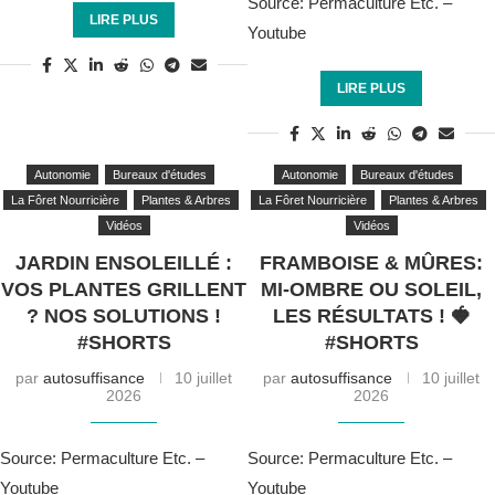
Source: Permaculture Etc. –
LIRE PLUS
Youtube
LIRE PLUS
Autonomie
Bureaux d'études
Autonomie
Bureaux d'études
La Fôret Nourricière
Plantes & Arbres
La Fôret Nourricière
Plantes & Arbres
Vidéos
Vidéos
JARDIN ENSOLEILLÉ :
FRAMBOISE & MÛRES:
VOS PLANTES GRILLENT
MI-OMBRE OU SOLEIL,
? NOS SOLUTIONS !
LES RÉSULTATS ! 🍓
#SHORTS
#SHORTS
par
autosuffisance
10 juillet
par
autosuffisance
10 juillet
2026
2026
Source: Permaculture Etc. –
Source: Permaculture Etc. –
Youtube
Youtube