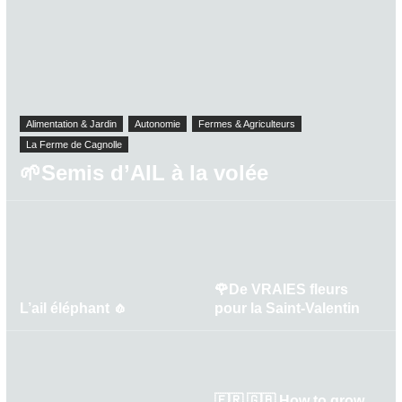
Alimentation & Jardin
Autonomie
Fermes & Agriculteurs
La Ferme de Cagnolle
🌱Semis d’AIL à la volée
🌹De VRAIES fleurs
L’ail éléphant 🧄
pour la Saint-Valentin
🇫🇷 🇬🇧 How to grow