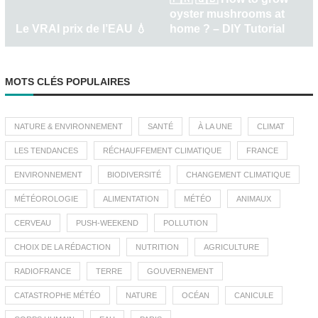
oyster mushrooms at
Le VRAI prix de l’EAU 💧
home ? – DIY Tutorial
MOTS CLÉS POPULAIRES
NATURE & ENVIRONNEMENT
SANTÉ
À LA UNE
CLIMAT
LES TENDANCES
RÉCHAUFFEMENT CLIMATIQUE
FRANCE
ENVIRONNEMENT
BIODIVERSITÉ
CHANGEMENT CLIMATIQUE
MÉTÉOROLOGIE
ALIMENTATION
MÉTÉO
ANIMAUX
CERVEAU
PUSH-WEEKEND
POLLUTION
CHOIX DE LA RÉDACTION
NUTRITION
AGRICULTURE
RADIOFRANCE
TERRE
GOUVERNEMENT
CATASTROPHE MÉTÉO
NATURE
OCÉAN
CANICULE