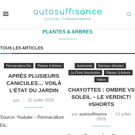
PLANTES & ARBRES
TOUS LES ARTICLES
Permaculture Etc
Plantes & Arbres
Autonomie
Bureaux d'études
La Fôret Nourricière
Plantes & Arbres
APRÈS PLUSIEURS
Vidéos
CANICULES… VOILÀ
CHAYOTTES : OMBRE VS
L’ÉTAT DU JARDIN
SOLEIL – LE VERDICT!
par
22 juillet 2026
#SHORTS
par
autosuffisance
13 juillet
Source: Youtube – Permaculture
2026
Etc.