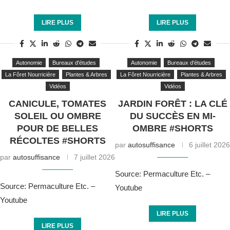
LIRE PLUS
LIRE PLUS
Autonomie
Bureaux d'études
Autonomie
Bureaux d'études
La Fôret Nourricière
Plantes & Arbres
La Fôret Nourricière
Plantes & Arbres
Vidéos
Vidéos
CANICULE, TOMATES
JARDIN FORÊT : LA CLÉ
SOLEIL OU OMBRE
DU SUCCÈS EN MI-
POUR DE BELLES
OMBRE #SHORTS
RÉCOLTES #SHORTS
par
autosuffisance
6 juillet 2026
par
autosuffisance
7 juillet 2026
Source: Permaculture Etc. –
Source: Permaculture Etc. –
Youtube
Youtube
LIRE PLUS
LIRE PLUS