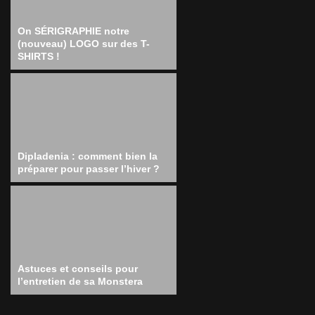
On SÉRIGRAPHIE notre
(nouveau) LOGO sur des T-
SHIRTS !
Dipladenia : comment bien la
préparer pour passer l’hiver ?
Astuces et conseils pour
l’entretien de sa Monstera