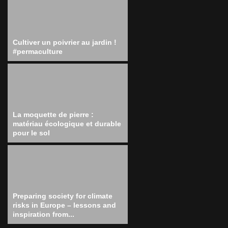
Cultiver un poivrier au jardin !
#permaculture
La moquette de pierre :
matériau écologique et durable
pour le sol
Preparing society for climate
risks in Europe – lessons and
inspiration from...