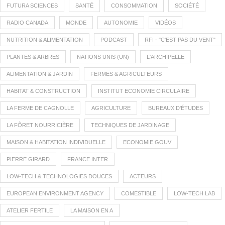
FUTURA SCIENCES
SANTÉ
CONSOMMATION
SOCIÉTÉ
RADIO CANADA
MONDE
AUTONOMIE
VIDÉOS
NUTRITION & ALIMENTATION
PODCAST
RFI - "C'EST PAS DU VENT"
PLANTES & ARBRES
NATIONS UNIS (UN)
L'ARCHIPELLE
ALIMENTATION & JARDIN
FERMES & AGRICULTEURS
HABITAT & CONSTRUCTION
INSTITUT ECONOMIE CIRCULAIRE
LA FERME DE CAGNOLLE
AGRICULTURE
BUREAUX D'ÉTUDES
LA FÔRET NOURRICIÈRE
TECHNIQUES DE JARDINAGE
MAISON & HABITATION INDIVIDUELLE
ECONOMIE.GOUV
PIERRE GIRARD
FRANCE INTER
LOW-TECH & TECHNOLOGIES DOUCES
ACTEURS
EUROPEAN ENVIRONMENT AGENCY
COMESTIBLE
LOW-TECH LAB
ATELIER FERTILE
LA MAISON EN A