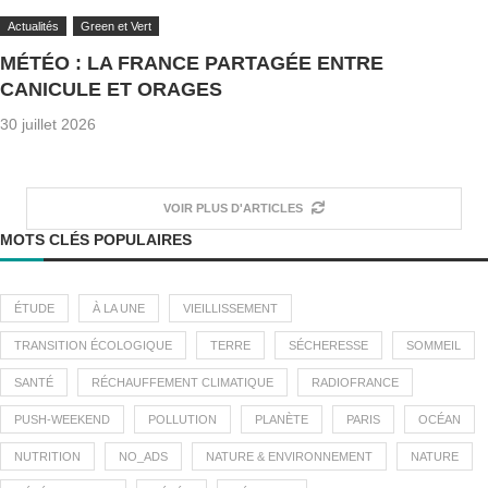
Actualités
Green et Vert
MÉTÉO : LA FRANCE PARTAGÉE ENTRE
CANICULE ET ORAGES
30 juillet 2026
VOIR PLUS D'ARTICLES
MOTS CLÉS POPULAIRES
ÉTUDE
À LA UNE
VIEILLISSEMENT
TRANSITION ÉCOLOGIQUE
TERRE
SÉCHERESSE
SOMMEIL
SANTÉ
RÉCHAUFFEMENT CLIMATIQUE
RADIOFRANCE
PUSH-WEEKEND
POLLUTION
PLANÈTE
PARIS
OCÉAN
NUTRITION
NO_ADS
NATURE & ENVIRONNEMENT
NATURE