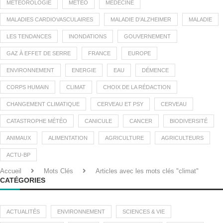
MÉTÉOROLOGIE
MÉTÉO
MÉDECINE
MALADIES CARDIOVASCULAIRES
MALADIE D'ALZHEIMER
MALADIE
LES TENDANCES
INONDATIONS
GOUVERNEMENT
GAZ À EFFET DE SERRE
FRANCE
EUROPE
ENVIRONNEMENT
ENERGIE
EAU
DÉMENCE
CORPS HUMAIN
CLIMAT
CHOIX DE LA RÉDACTION
CHANGEMENT CLIMATIQUE
CERVEAU ET PSY
CERVEAU
CATASTROPHE MÉTÉO
CANICULE
CANCER
BIODIVERSITÉ
ANIMAUX
ALIMENTATION
AGRICULTURE
AGRICULTEURS
ACTU-BP
Accueil
Mots Clés
Articles avec les mots clés "climat"
CATÉGORIES
ACTUALITÉS
ENVIRONNEMENT
SCIENCES & VIE