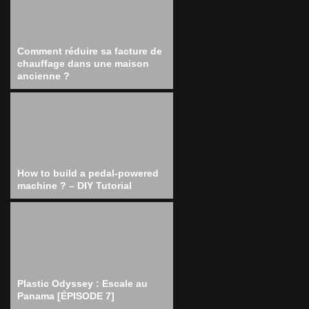
Comment réduire sa facture de
chauffage dans une maison
ancienne ?
How to build a pedal-powered
machine ? – DIY Tutorial
Plastic Odyssey : Escale au
Panama [ÉPISODE 7]