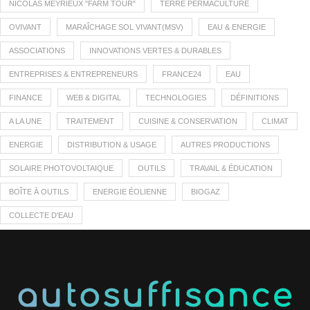
NICOLAS MEYRIEUX "FARM TOUR"
TERRE PERMACULTURE
OVIVANT
MARAÎCHAGE SOL VIVANT(MSV)
EAU & ENERGIE
ASSOCIATIONS
INNOVATIONS VERTES & DURABLES
ENTREPRISES & ENTREPRENEURS
FRANCE24
EAU
FINANCE
WEB & DIGITAL
TECHNOLOGIES
DÉFINITIONS
A LA UNE
TRAITEMENT
CUISINE & CONSERVATION
CLIMAT
ENERGIE
DISTRIBUTION & USAGE
AUTRES PRODUCTIONS
SOLAIRE PHOTOVOLTAIQUE
OUTILS
TRAVAIL & ÉDUCATION
BOÎTE À OUTILS
ENERGIE ÉOLIENNE
BIOGAZ
COLLECTE D'EAU