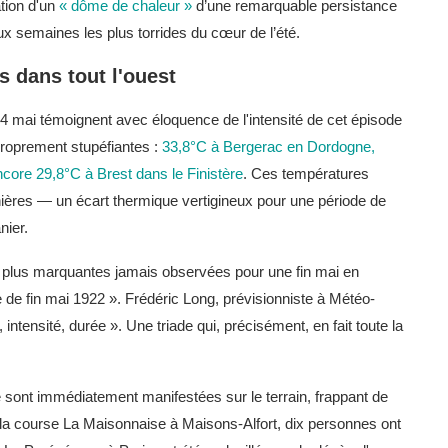
tion d'un
« dôme de chaleur »
d’une remarquable persistance
x semaines les plus torrides du cœur de l’été.
s dans tout l'ouest
 mai témoignent avec éloquence de l'intensité de cet épisode
proprement stupéfiantes :
33,8°C à Bergerac en Dordogne,
core 29,8°C à Brest dans le Finistère
. Ces températures
ières — un écart thermique vertigineux pour une période de
nier.
 plus marquantes jamais observées pour une fin mai en
de fin mai 1922 ». Frédéric Long, prévisionniste à Météo-
ntensité, durée ». Une triade qui, précisément, en fait toute la
ont immédiatement manifestées sur le terrain, frappant de
de la course La Maisonnaise à Maisons-Alfort, dix personnes ont