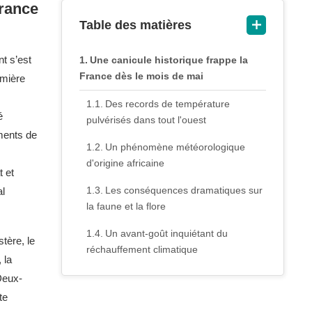
France
Table des matières
t s’est
Une canicule historique frappe la
France dès le mois de mai
emière
Des records de température
é
pulvérisés dans tout l'ouest
ments de
Un phénomène météorologique
d'origine africaine
t et
Les conséquences dramatiques sur
al
la faune et la flore
Un avant-goût inquiétant du
tère, le
réchauffement climatique
 la
 Deux-
te