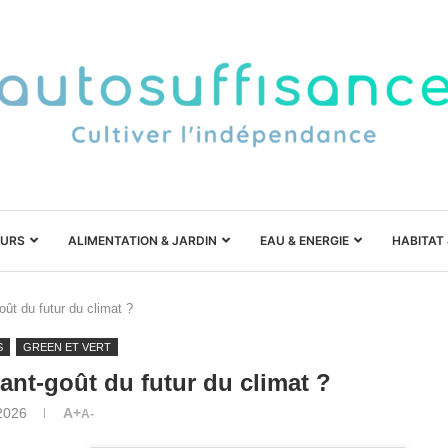
URS
ALIMENTATION & JARDIN
EAU & ENERGIE
HABITAT
ût du futur du climat ?
S
GREEN ET VERT
ant-goût du futur du climat ?
2026
A+
A-