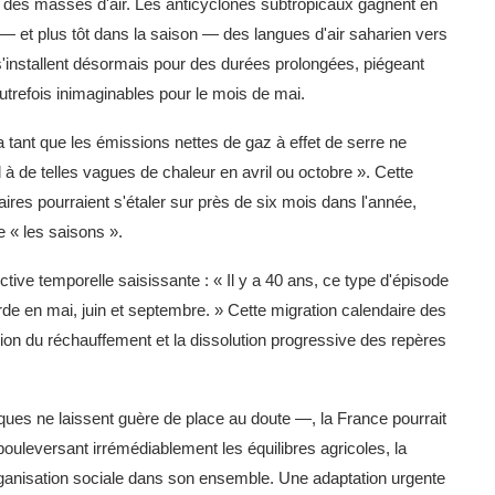
le des masses d'air. Les anticyclones subtropicaux gagnent en
— et plus tôt dans la saison — des langues d'air saharien vers
'installent désormais pour des durées prolongées, piégeant
utrefois inimaginables pour le mois de mai.
 tant que les émissions nettes de gaz à effet de serre ne
rd à de telles vagues de chaleur en avril ou octobre ». Cette
ires pourraient s'étaler sur près de six mois dans l'année,
 « les saisons ».
tive temporelle saisissante : « Il y a 40 ans, ce type d'épisode
orde en mai, juin et septembre. » Cette migration calendaire des
on du réchauffement et la dissolution progressive des repères
ques ne laissent guère de place au doute —, la France pourrait
bouleversant irrémédiablement les équilibres agricoles, la
organisation sociale dans son ensemble. Une adaptation urgente