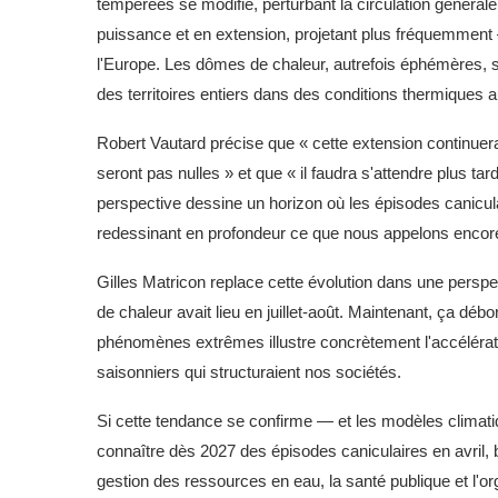
tempérées se modifie, perturbant la circulation généra
puissance et en extension, projetant plus fréquemment 
l'Europe. Les dômes de chaleur, autrefois éphémères, s
des territoires entiers dans des conditions thermiques a
Robert Vautard précise que « cette extension continuera
seront pas nulles » et que « il faudra s'attendre plus ta
perspective dessine un horizon où les épisodes canicula
redessinant en profondeur ce que nous appelons encore
Gilles Matricon replace cette évolution dans une perspec
de chaleur avait lieu en juillet-août. Maintenant, ça déb
phénomènes extrêmes illustre concrètement l'accélérati
saisonniers qui structuraient nos sociétés.
Si cette tendance se confirme — et les modèles climati
connaître dès 2027 des épisodes caniculaires en avril, 
gestion des ressources en eau, la santé publique et l'