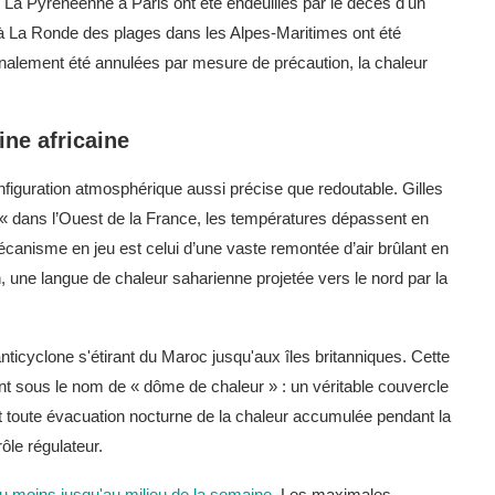
 La Pyrénéenne à Paris ont été endeuillés par le décès d'un
ts à La Ronde des plages dans les Alpes-Maritimes ont été
finalement été annulées par mesure de précaution, la chaleur
ne africaine
figuration atmosphérique aussi précise que redoutable. Gilles
 « dans l’Ouest de la France, les températures dépassent en
anisme en jeu est celui d’une vaste remontée d’air brûlant en
 une langue de chaleur saharienne projetée vers le nord par la
nticyclone s'étirant du Maroc jusqu'aux îles britanniques. Cette
t sous le nom de « dôme de chaleur » : un véritable couvercle
it toute évacuation nocturne de la chaleur accumulée pendant la
rôle régulateur.
 au moins jusqu'au milieu de la semaine
. Les maximales