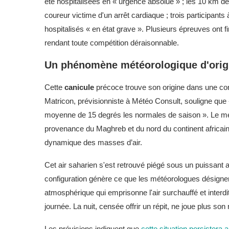
été hospitalisées en « urgence absolue » ; les 10 km de
coureur victime d'un arrêt cardiaque ; trois participan
hospitalisés « en état grave ». Plusieurs épreuves ont 
rendant toute compétition déraisonnable.
Un phénomène météorologique d'origi
Cette
canicule
précoce trouve son origine dans une con
Matricon, prévisionniste à Météo Consult, souligne que
moyenne de 15 degrés les normales de saison ». Le méc
provenance du Maghreb et du nord du continent africain,
dynamique des masses d’air.
Cet air saharien s'est retrouvé piégé sous un puissant a
configuration génère ce que les météorologues désignen
atmosphérique qui emprisonne l'air surchauffé et interd
journée. La nuit, censée offrir un répit, ne joue plus son 
Les prévisions indiquent que
cette situation persistera