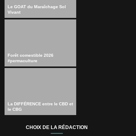
Le GOAT du Maraîchage Sol
Vivant
Forêt comestible 2026
#permaculture
La DIFFÉRENCE entre le CBD et
le CBG
CHOIX DE LA RÉDACTION