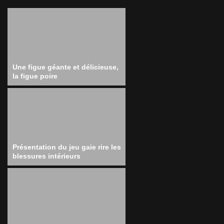
Une figue géante et délicieuse,
la figue poire
Présentation du jeu gaie rire les
blessures intérieurs