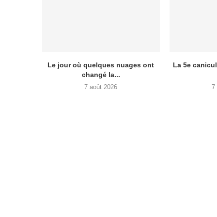
Le jour où quelques nuages ont
La 5e canicul
changé la...
7 août 2026
7