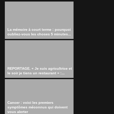
La mémoire à court terme : pourquoi
oubliez-vous les choses 5 minutes...
REPORTAGE. « Je suis agricultrice et
le soir je tiens un restaurant » :...
Cancer : voici les premiers
symptômes méconnus qui doivent
vous alerter