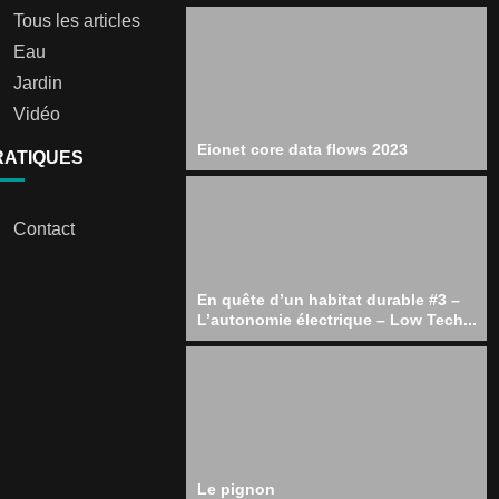
Tous les articles
Eau
Jardin
Vidéo
Eionet core data flows 2023
RATIQUES
Contact
En quête d’un habitat durable #3 –
L’autonomie électrique – Low Tech...
Le pignon