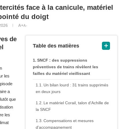
ercités face à la canicule, matériel
 pointé du doigt
2026
A+
A-
ves de
Table des matières
el
SNCF : des suppressions
préventives de trains révèlent les
en
failles du matériel vieillissant
ur les
épisode
Un bilan lourd : 31 trains supprimés
aire a
en deux jours
lutôt que
Le matériel Corail, talon d'Achille de
isation
la SNCF
re les
Compensations et mesures
limat
d'accompagnement