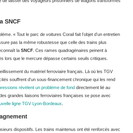
ue de laisser des voyageurs prisonniers de wagons transformés
 la SNCF
ème. « Tout le parc de voitures Corail fait l'objet d'un entretien
assure pas la même robustesse que celle des trains plus
econnaît la
SNCF
. Ces rames quadragénaires peinent à
s lors que le mercure dépasse certains seuils critiques.
vieillissement du matériel ferroviaire français. Là où les TGV
rcités souffrent d'un sous-financement chronique qui les rend
ressions révèlent un problème de fond
directement lié au
ir des grandes liaisons ferroviaires françaises se pose avec
uvelle ligne TGV Lyon-Bordeaux
.
pagnement
ieurs dispositifs. Les trains maintenus ont été renforcés avec