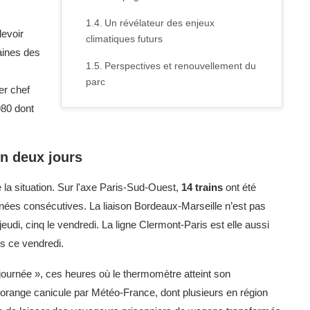
Un révélateur des enjeux
devoir
climatiques futurs
aines des
Perspectives et renouvellement du
parc
er chef
980 dont
en deux jours
e la situation. Sur l'axe Paris-Sud-Ouest,
14 trains
ont été
urnées consécutives. La liaison Bordeaux-Marseille n’est pas
e jeudi, cinq le vendredi. La ligne Clermont-Paris est elle aussi
s ce vendredi.
-journée », ces heures où le thermomètre atteint son
range canicule par Météo-France, dont plusieurs en région