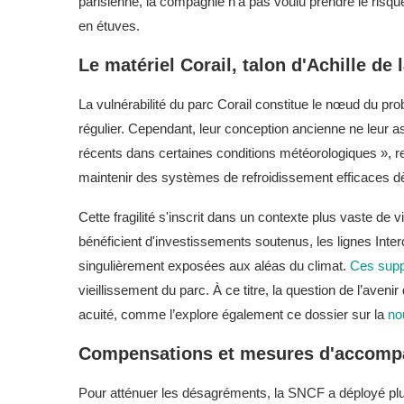
parisienne, la compagnie n'a pas voulu prendre le risq
en étuves.
Le matériel Corail, talon d'Achille de
La vulnérabilité du parc Corail constitue le nœud du probl
régulier. Cependant, leur conception ancienne ne leur 
récents dans certaines conditions météorologiques », r
maintenir des systèmes de refroidissement efficaces dè
Cette fragilité s'inscrit dans un contexte plus vaste de 
bénéficient d'investissements soutenus, les lignes Inte
singulièrement exposées aux aléas du climat.
Ces supp
vieillissement du parc. À ce titre, la question de l’aven
acuité, comme l’explore également ce dossier sur la
no
Compensations et mesures d'accom
Pour atténuer les désagréments, la SNCF a déployé plus