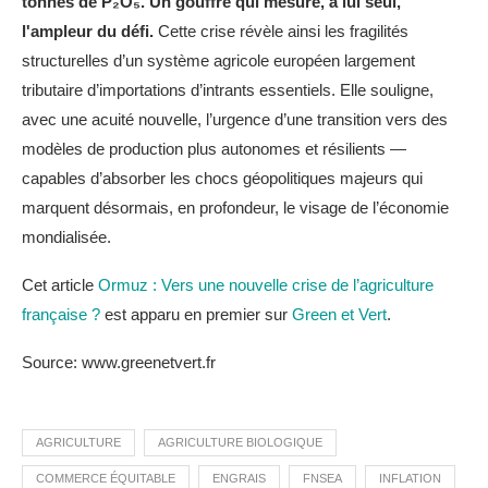
tonnes de P₂O₅. Un gouffre qui mesure, à lui seul,
l'ampleur du défi.
Cette crise révèle ainsi les fragilités
structurelles d’un système agricole européen largement
tributaire d’importations d’intrants essentiels. Elle souligne,
avec une acuité nouvelle, l’urgence d’une transition vers des
modèles de production plus autonomes et résilients —
capables d’absorber les chocs géopolitiques majeurs qui
marquent désormais, en profondeur, le visage de l’économie
mondialisée.
Cet article
Ormuz : Vers une nouvelle crise de l’agriculture
française ?
est apparu en premier sur
Green et Vert
.
Source: www.greenetvert.fr
AGRICULTURE
AGRICULTURE BIOLOGIQUE
COMMERCE ÉQUITABLE
ENGRAIS
FNSEA
INFLATION