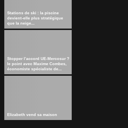
Stations de ski : la piscine
devient-elle plus stratégique
que la neige...
Stopper l’accord UE-Mercosur ?
le point avec Maxime Combes,
économiste spécialiste de...
Elizabeth vend sa maison