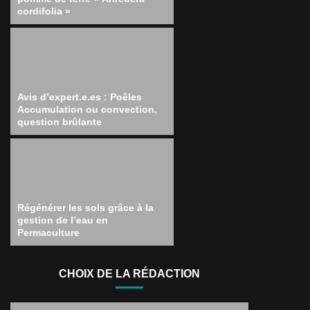
cordifolia »
Avis d’expert.e.es : Poêles
Accumulation ou convection,
question brûlante
Régénérer les sols grâce à la
gestion de l’eau en
Permaculture
CHOIX DE LA RÉDACTION