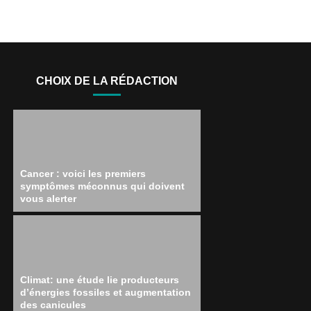
CHOIX DE LA RÉDACTION
Cancer : voici les premiers
symptômes méconnus qui doivent
vous alerter
Climat: une étude lie producteurs
d’énergies fossiles et augmentation
des canicules