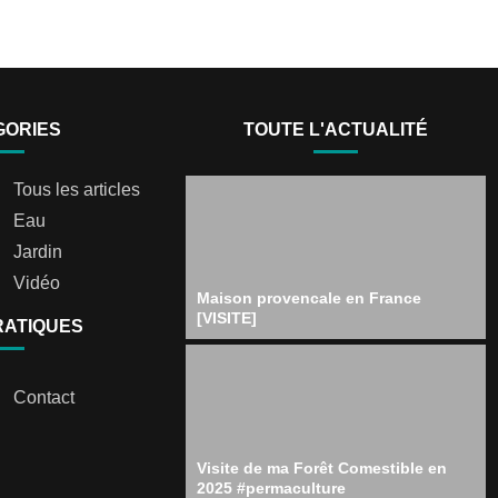
GORIES
TOUTE L'ACTUALITÉ
Tous les articles
Eau
Jardin
Vidéo
Maison provencale en France
[VISITE]
RATIQUES
Contact
Visite de ma Forêt Comestible en
2025 #permaculture