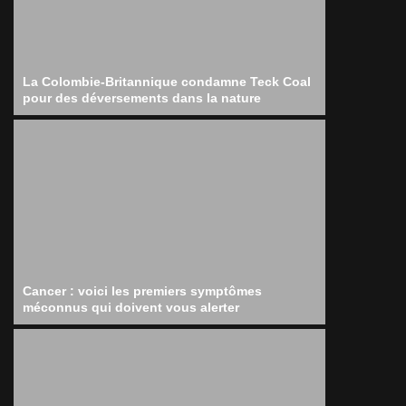
La Colombie-Britannique condamne Teck Coal
pour des déversements dans la nature
Cancer : voici les premiers symptômes
méconnus qui doivent vous alerter