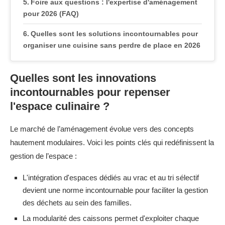
Foire aux questions : l'expertise d'aménagement
pour 2026 (FAQ)
Quelles sont les solutions incontournables pour
organiser une cuisine sans perdre de place en 2026
?
Quelles sont les innovations
Quelles marques recommander pour équiper
durablement un espace repas ?
incontournables pour repenser
l'espace culinaire ?
Comment éviter l'usure prématurée des tiroirs
lourdement chargés ?
Le marché de l’aménagement évolue vers des concepts
hautement modulaires. Voici les points clés qui redéfinissent la
gestion de l’espace :
L'intégration d'espaces dédiés au vrac et au tri sélectif
devient une norme incontournable pour faciliter la gestion
des déchets au sein des familles.
La modularité des caissons permet d'exploiter chaque