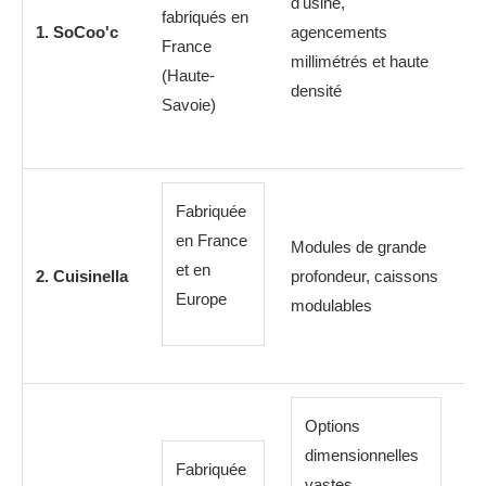
d'usine,
fabriqués en
1. SoCoo'c
agencements
France
millimétrés et haute
(Haute-
densité
Savoie)
Fabriquée
De
en France
Modules de grande
co
et en
2. Cuisinella
profondeur, caissons
pr
Europe
modulables
éq
je
Options
dimensionnelles
Fabriquée
So
vastes,