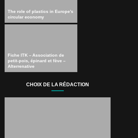
The role of plastics in Europe’s
circular economy
Fiche ITK – Association de
petit-pois, épinard et fève –
Alterrenative
CHOIX DE LA RÉDACTION