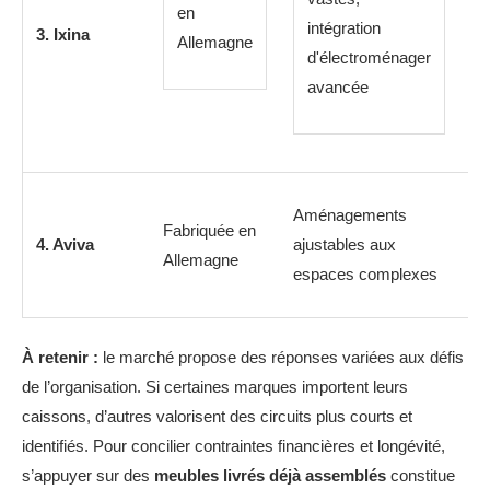
en
de
intégration
3. Ixina
Allemagne
mé
d'électroménager
al
avancée
Po
Aménagements
Fabriquée en
co
4. Aviva
ajustables aux
Allemagne
ve
espaces complexes
li
À retenir :
le marché propose des réponses variées aux défis
de l’organisation. Si certaines marques importent leurs
caissons, d’autres valorisent des circuits plus courts et
identifiés. Pour concilier contraintes financières et longévité,
s’appuyer sur des
meubles livrés déjà assemblés
constitue