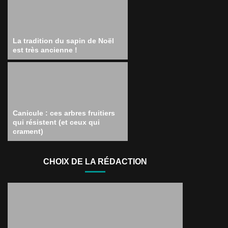
La tradition du sapin de Noël
est très ancienne !
Canicule : ces arbres fruitiers
qui résistent (et ceux qui
crament)
CHOIX DE LA RÉDACTION