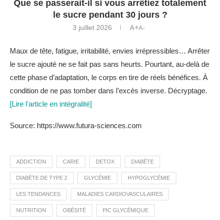
Que se passerait-il si vous arrêtiez totalement
le sucre pendant 30 jours ?
3 juillet 2026
A+
A-
Maux de tête, fatigue, irritabilité, envies irrépressibles… Arrêter
le sucre ajouté ne se fait pas sans heurts. Pourtant, au-delà de
cette phase d’adaptation, le corps en tire de réels bénéfices. À
condition de ne pas tomber dans l’excès inverse. Décryptage.
[Lire l'article en intégralité]
Source: https://www.futura-sciences.com
ADDICTION
CARIE
DETOX
DIABÈTE
DIABÈTE DE TYPE 2
GLYCÉMIE
HYPOGLYCÉMIE
LES TENDANCES
MALADIES CARDIOVASCULAIRES
NUTRITION
OBÉSITÉ
PIC GLYCÉMIQUE