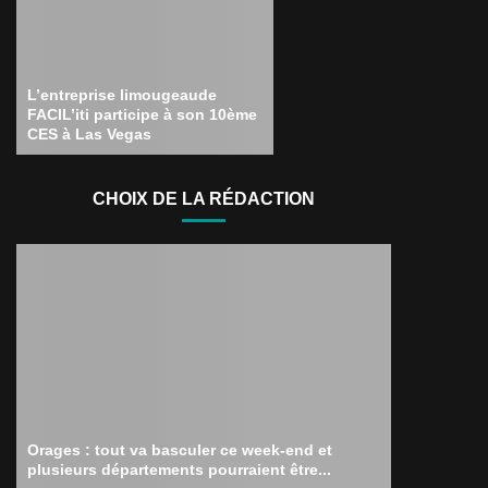
L’entreprise limougeaude
FACIL’iti participe à son 10ème
CES à Las Vegas
CHOIX DE LA RÉDACTION
Orages : tout va basculer ce week-end et
plusieurs départements pourraient être...