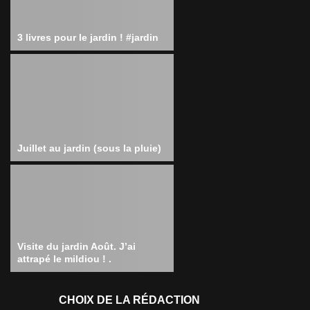
3 livres pour le jardin ! #jardin
Juillet au jardin (sous la pluie)
Visite du jardin Août. J’ai
attrapé le mildiou ! .
CHOIX DE LA RÉDACTION