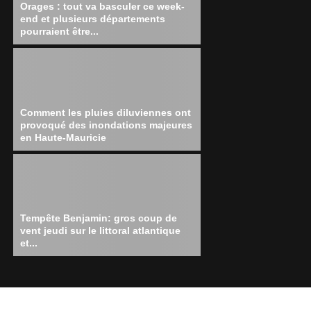
Orages : tout va basculer ce week-
end et plusieurs départements
pourraient être...
Comment les pluies diluviennes ont
provoqué des inondations majeures
en Haute-Mauricie
Tempête Benjamin: gros coup de
vent jeudi sur le littoral atlantique
et...