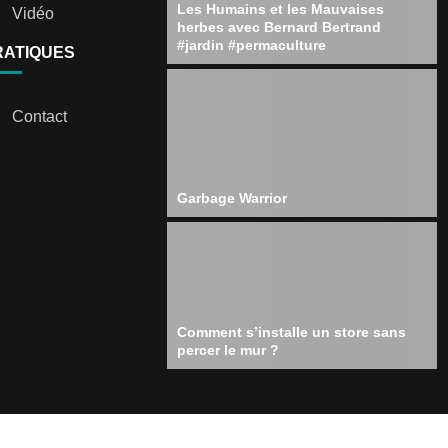
Les Humains et les Mauvaises
Vidéo
herbes avec Bernard Bertrand
#jardin #permaculture
RATIQUES
Contact
Garbage Warrior
Comment s’installe un store sans
percer le mur ?