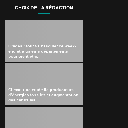
CHOIX DE LA RÉDACTION
Orages : tout va basculer ce week-
end et plusieurs départements
pourraient être...
Climat: une étude lie producteurs
d’énergies fossiles et augmentation
des canicules