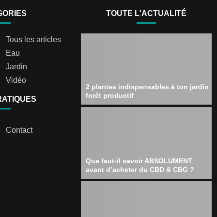
GORIES
TOUTE L'ACTUALITÉ
Tous les articles
Eau
Jardin
Vidéo
2 plantes indispensables à ton jardin
forêt productif
RATIQUES
Contact
Que faut-il savoir ABSOLUMENT
avant d’acheter du CBD & CBG ?