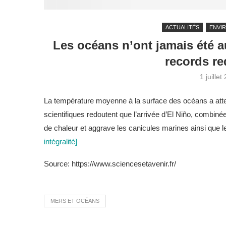
ACTUALITÉS
ENVI
Les océans n’ont jamais été a
records re
1 juillet
La température moyenne à la surface des océans a attei
scientifiques redoutent que l’arrivée d’El Niño, combin
de chaleur et aggrave les canicules marines ainsi qu
intégralité]
Source: https://www.sciencesetavenir.fr/
MERS ET OCÉANS