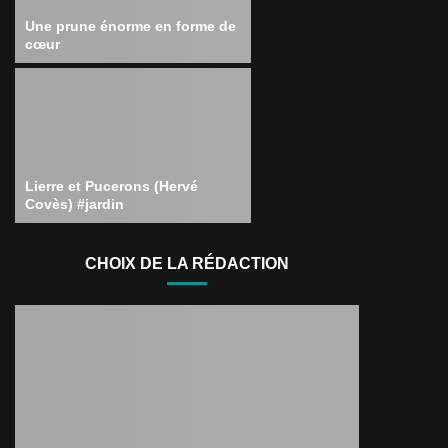
Une prune énorme en forme de
cœur
Lierre et Pucerons (Hervé
Covès) #jardin
CHOIX DE LA RÉDACTION