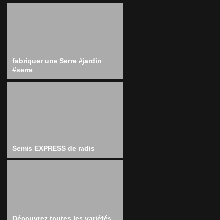
fabriquer une Serre #jardin
#serre
Semis EXPRESS de radis
Découvrez toutes les variétés