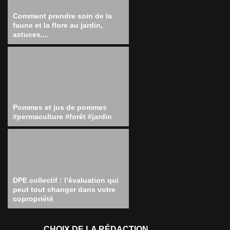
Comment prendre soin de la
faune et la flore au jardin,
astuces,...
Pommes et jus de pommes
#permaculture #forêt #jardin
DPE collectif : l’évaluation qui
peut tout changer dans votre
copropriété
CHOIX DE LA RÉDACTION