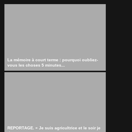
La mémoire à court terme : pourquoi oubliez-
vous les choses 5 minutes...
REPORTAGE. « Je suis agricultrice et le soir je