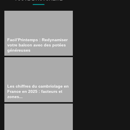
Facil’Printemps : Redynamiser
votre balcon avec des potées
généreuses
Les chiffres du cambriolage en
France en 2025 : facteurs et
zones...