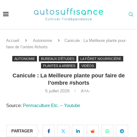
Accueil
Autonomie
Canicule : La Meilleure plante pour
faire de l’ombre #shorts
AUTONOMIE
BUREAUX D'ÉTUDES
LA FÔRET NOURRICIÈRE
PLANTES & ARBRES
VIDÉOS
Canicule : La Meilleure plante pour faire de
l’ombre #shorts
5 juillet 2026
A+
A-
Source:
Permaculture Etc. – Youtube
PARTAGER