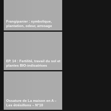
Frangipanier : symbolique,
plantation, odeur, arrosage
EP. 14 : Fertilité, travail du sol et
plantes BIO-indicatrices
Ossature de La maison en A –
Les étrésillons – N°10