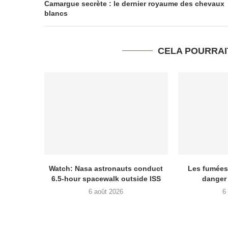
Camargue secrète : le dernier royaume des chevaux
blancs
CELA POURRAI
Watch: Nasa astronauts conduct
Les fumées
6.5-hour spacewalk outside ISS
danger 
6 août 2026
6