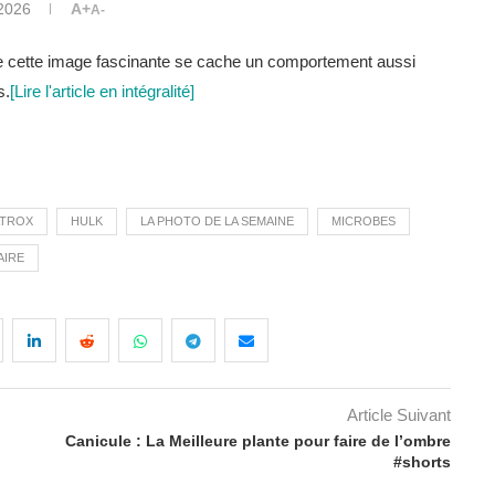
 2026
A+
A-
ère cette image fascinante se cache un comportement aussi
s.
[Lire l'article en intégralité]
ATROX
HULK
LA PHOTO DE LA SEMAINE
MICROBES
AIRE
Article Suivant
Canicule : La Meilleure plante pour faire de l’ombre
#shorts