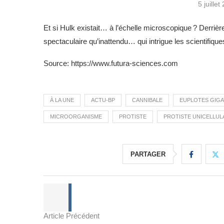
5 juillet
Et si Hulk existait… à l’échelle microscopique ? Derri
spectaculaire qu’inattendu… qui intrigue les scientifique
Source: https://www.futura-sciences.com
À LA UNE
ACTU-BP
CANNIBALE
EUPLOTES GIG
MICROORGANISME
PROTISTE
PROTISTE UNICELLUL
PARTAGER
Article Précédent