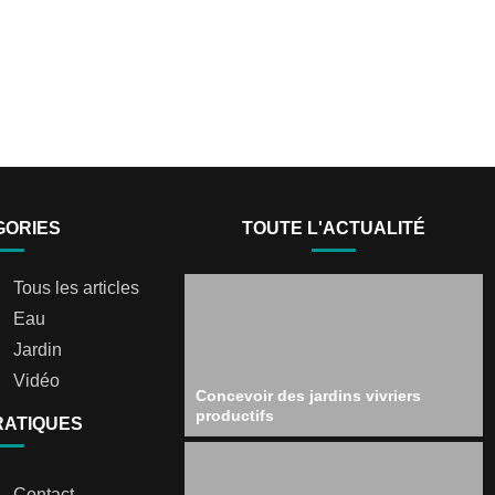
GORIES
TOUTE L'ACTUALITÉ
Tous les articles
Eau
Jardin
Vidéo
Concevoir des jardins vivriers
productifs
RATIQUES
Contact