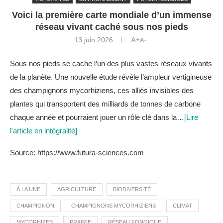
Voici la première carte mondiale d’un immense
réseau vivant caché sous nos pieds
13 juin 2026
A+
A-
Sous nos pieds se cache l’un des plus vastes réseaux vivants
de la planète. Une nouvelle étude révèle l’ampleur vertigineuse
des champignons mycorhiziens, ces alliés invisibles des
plantes qui transportent des milliards de tonnes de carbone
chaque année et pourraient jouer un rôle clé dans la…
[Lire
l'article en intégralité]
Source: https://www.futura-sciences.com
À LA UNE
AGRICULTURE
BIODIVERSITÉ
CHAMPIGNON
CHAMPIGNONS MYCORHIZIENS
CLIMAT
MYCORHIZES
PRAIRIE
RÉSEAU FONGIQUE