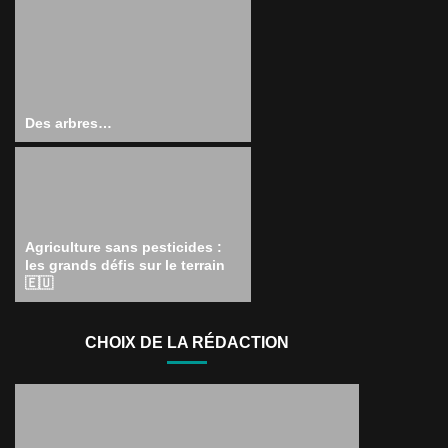
Des arbres…
Agriculture sans pesticides :
les grands défis sur le terrain
🇪🇺
CHOIX DE LA RÉDACTION