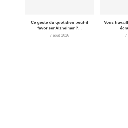
Ce geste du quotidien peut-il
Vous travail
favoriser Alzheimer ?...
écra
7 août 2026
7