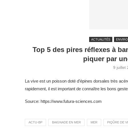
ACTUALITÉS
ENVIR
Top 5 des pires réflexes à ba
piquer par un
9 juillet
La vive est un poisson doté d’épines dorsales très acér
rapidement, il est important de connaître les bons gestes
Source: https://www.futura-sciences.com
ACTU-BP
BAIGNADE EN MER
MER
PIQÛRE DE V