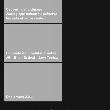
Cet outil de jardinage
écologique méconnu préserve
les sols et votre santé...
En quête d’un habitat durable
#6 – Bilan Estival – Low Tech...
Des arbres 2.0…