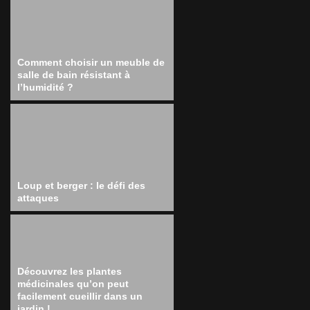
Comment choisir un meuble de
salle de bain résistant à
l’humidité ?
Loup et berger : le défi des
attaques
Découvrez les plantes
médicinales qu’on peut
facilement cueillir dans un
jardin !