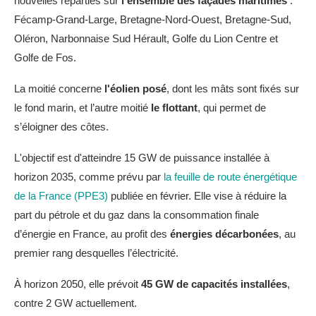
nouvelles réparties sur
l'ensemble des façades maritimes
:
Fécamp-Grand-Large, Bretagne-Nord-Ouest, Bretagne-Sud,
Oléron, Narbonnaise Sud Hérault, Golfe du Lion Centre et
Golfe de Fos.
La moitié concerne
l'éolien posé
, dont les mâts sont fixés sur
le fond marin, et l’autre moitié
le flottant
, qui permet de
s’éloigner des côtes.
L'objectif est d'atteindre 15 GW de puissance installée à
horizon 2035, comme prévu par
la feuille de route énergétique
de la France (PPE3)
publiée en février. Elle vise à réduire la
part du pétrole et du gaz dans la consommation finale
d’énergie en France, au profit des
énergies décarbonées
, au
premier rang desquelles l’électricité.
À horizon 2050, elle prévoit
45 GW de capacités installées
,
contre 2 GW actuellement.