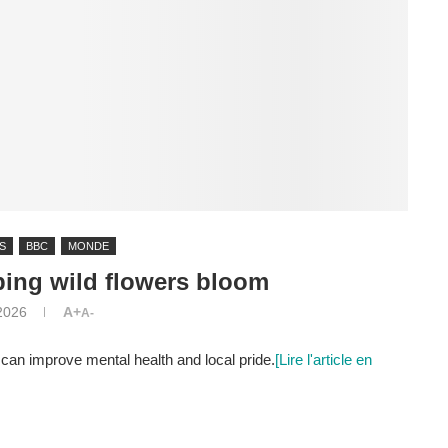
S
BBC
MONDE
lping wild flowers bloom
 2026
A+
A-
can improve mental health and local pride.
[Lire l'article en