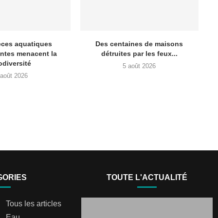
èces aquatiques
Des centaines de maisons
ntes menacent la
détruites par les feux...
odiversité
5 août 2026
 août 2026
GORIES
TOUTE L'ACTUALITÉ
Tous les articles
Eau