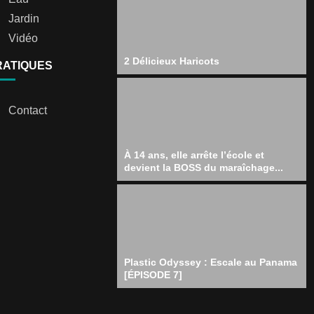
Jardin
Vidéo
2 Délicieux Haricots
RATIQUES
Contact
À 14 ans, elle arrête l’école et
devient la BOSS du maraîchage...
Plastic Odyssey : Escale au Panama
[ÉPISODE 7]