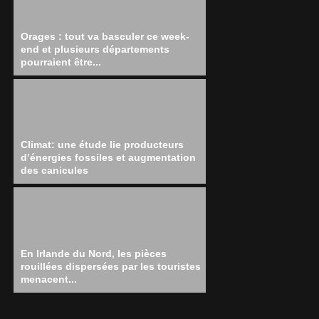
Orages : tout va basculer ce week-
end et plusieurs départements
pourraient être...
Climat: une étude lie producteurs
d’énergies fossiles et augmentation
des canicules
En Irlande du Nord, les pièces
rouillées dispersées par les touristes
menacent...