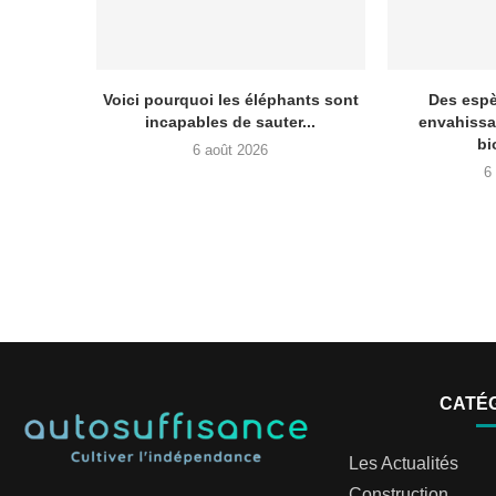
Voici pourquoi les éléphants sont
Des esp
incapables de sauter...
envahissa
bi
6 août 2026
6
CATÉ
Les Actualités
Construction