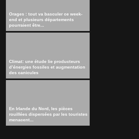
Orages : tout va basculer ce week-
end et plusieurs départements
pourraient être...
Climat: une étude lie producteurs
d’énergies fossiles et augmentation
des canicules
En Irlande du Nord, les pièces
rouillées dispersées par les touristes
menacent...