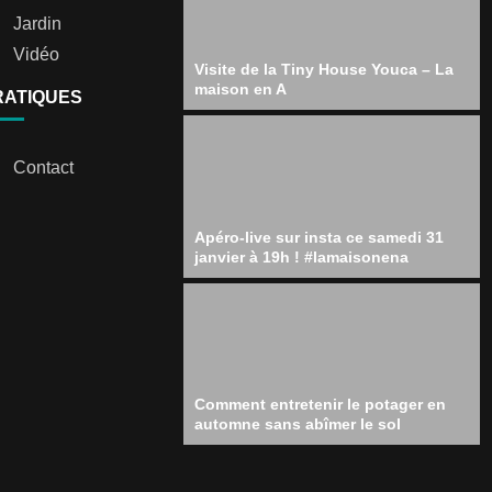
Jardin
Vidéo
Visite de la Tiny House Youca – La
maison en A
RATIQUES
Contact
Apéro-live sur insta ce samedi 31
janvier à 19h ! #lamaisonena
Comment entretenir le potager en
automne sans abîmer le sol