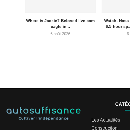
Where is Jackie? Beloved live cam
Watch: Nasa
eagle in...
6.5-hour sp
6 août 2026
6
CATÉ
Les Actualités
Construction