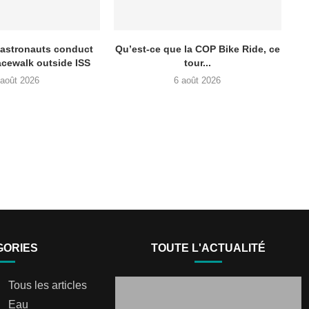
 astronauts conduct
Qu’est-ce que la COP Bike Ride, ce
acewalk outside ISS
tour...
 août 2026
6 août 2026
GORIES
TOUTE L'ACTUALITÉ
Tous les articles
Eau