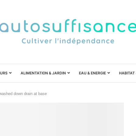
URS
ALIMENTATION & JARDIN
EAU & ENERGIE
HABITAT
ashed down drain at base