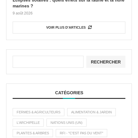
Eclipses solaires : quels effets sur la faune et la flore
marines ?
9 août 2026
VOIR PLUS D'ARTICLES
RECHERCHER
CATÉGORIES
FERMES & AGRICULTEURS
ALIMENTATION & JARDIN
L'ARCHIPELLE
NATIONS UNIS (UN)
PLANTES & ARBRES
RFI - "C'EST PAS DU VENT"