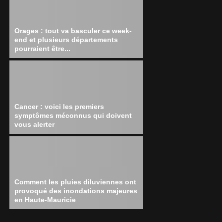
Orages : tout va basculer ce week-
end et plusieurs départements
pourraient être...
Cancer : voici les premiers
symptômes méconnus qui doivent
vous alerter
Comment les pluies diluviennes ont
provoqué des inondations majeures
en Haute-Mauricie