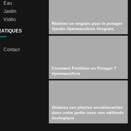
Eau
Jardin
Vidéo
Réaliser un engrais pour le potager
#jardin #permaculture #engrais
RATIQUES
Contact
Comment Fertiliser un Potager ?
#permaculture
éliminez ces plantes envahissantes
dans votre jardin avec une méthode
écologique